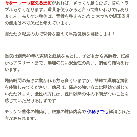
骨を一つ一つ整える技術
があれば、ぎっくり腰もひざ、首のトラ
ブルもなくなります。
道具を使うからと言って痛いわけではあり
ません。モリケン整体は、背骨を整えるために 木づちや矯正器具
の使用は不可欠だと考えています。
肩たたき程度の力で背骨を整えて早期健康を目指します！
当院は創業40年の実績と経験をもとに、子どもから高齢者、妊婦
からアスリートまで、
無理のない安全性の高い、的確な施術を行
います。
施術時間の短さに驚かれる方も多くいますが、的確で繊細な施術
を体験しみてください。効果は、痛みの強い方には即効で感じて
いただけます。慢性の方には、翌日以降の体の不調がないことを
感じていただけるはずです。
モリケン整体の施術は、腰痛の施術内容で
便秘までも
解消された
方がおられます。