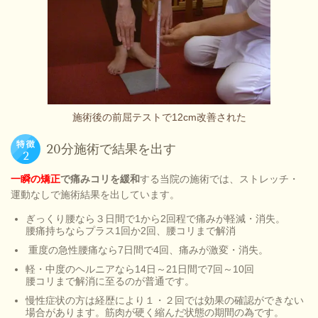
施術後の前屈テストで12cm改善された
20分施術で結果を出す
一瞬の矯正
で痛みコリを緩和
する当院の施術では、ストレッチ・
運動なしで施術結果を出しています。
ぎっくり腰なら３日間で1から2回程で痛みが軽減・消失。
腰痛持ちならプラス1回か2回、腰コリまで解消
重度の急性腰痛なら7日間で4回、痛みが激変・消失。
軽・中度のヘルニアなら14日～21日間で7回～10回
腰コリまで解消に至るのが普通です。
慢性症状の方は経歴により１・２回では効果の確認ができない
場合があります。筋肉が硬く縮んだ状態の期間の為です。