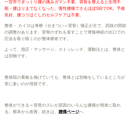
一宮市でぎっくり腰の痛みガマン不要。背骨を整えると生理不
順・腰はりまでなくなった。慢性腰痛でさえほぼ3回でOK。予後
良好。腰コリほぐしのセルフケアは不要。
整体・.カイロは脊椎（せきつい＝背骨）矯正が主で、四肢の関節
の調整があります。背骨のずれを直すことで脊髄神経の出口での
圧迫を取り除くのが整体療術です。
よって、指圧・マッサージ、ストッレッチ、運動法とは、整体と
は別物です。
整体院の看板を掲げていても、整体とは別物をしているところが
実に多いのが現状です。
整体ができる＝背骨のズレが原因のいろんな腰痛が簡単に取れ
る。根本から改善。続きは、
腰痛ページ
へ