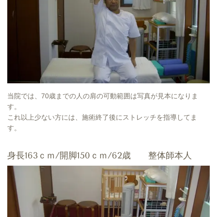
当院では、70歳までの人の肩の可動範囲は写真が見本になりま
す。
これ以上少ない方には、施術終了後にストレッチを指導してま
す。
身長163ｃｍ/開脚150ｃｍ/62歳 整体師本人