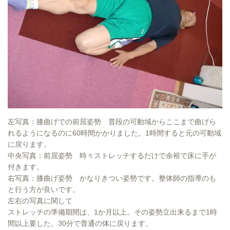
左写真：膝曲げでの前屈姿勢 普段の可動域からここまで曲げら
れるようになるのに60時間かかりました。1時間すると元の可動域
に戻ります。
中央写真：前屈姿勢 時々ストレッチするだけで余裕で床に手が
付きます。
右写真：膝曲げ姿勢 かなりきつい姿勢です。整体師の指導のも
と行う方が良いです。
左右の写真に関して
ストレッチの準備期間は、1か月以上。その姿勢立出来るまで1時
間以上要した。30分で普通の体に戻ります。