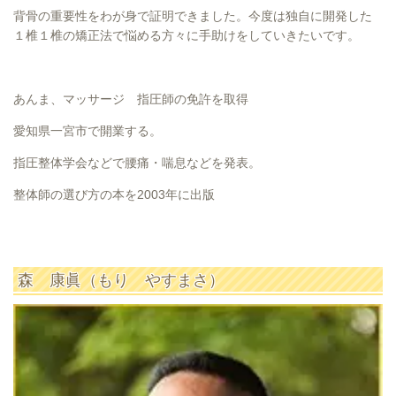
背骨の重要性をわが身で証明できました。今度は独自に開発した
１椎１椎の矯正法で悩める方々に手助けをしていきたいです。
あんま、マッサージ 指圧師の免許を取得
愛知県一宮市で開業する。
指圧整体学会などで腰痛・喘息などを発表。
整体師の選び方の本を2003年に出版
森 康眞（もり やすまさ）