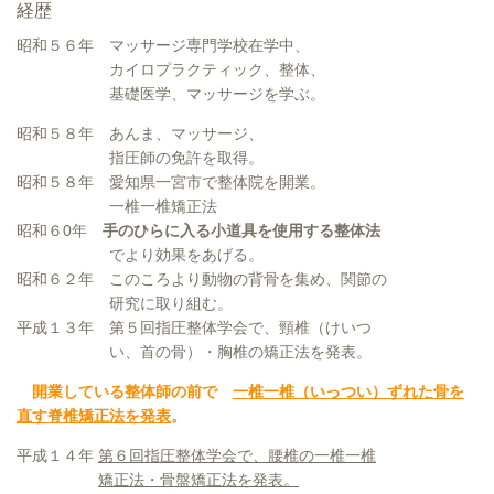
経歴
昭和５６年 マッサージ専門学校在学中、
カイロプラク
ティック、整体、
基礎医学、マッサージを学ぶ。
昭和５８年 あんま、マッサージ、
指圧師の免許を取得。
昭和５８年 愛知県一宮市で整体院を開業。
一椎一椎矯正法
昭和６0年
手のひらに入る小道具を使用する整体法
でより効果をあげる。
昭和６２年 このころより動物の背骨を集め、関節の
研究に取り組む。
平成１３年 第５回指圧整体学会で、頸椎（けいつ
い、首の骨）・胸椎の矯正法を発表。
開業している整体師の前で
一椎一椎（いっつい）ずれた骨を
直す脊椎矯正法を発表
。
平成１４年
第６回指圧整体学会で、腰椎の一椎一椎
矯正法・骨盤矯正法を発表。