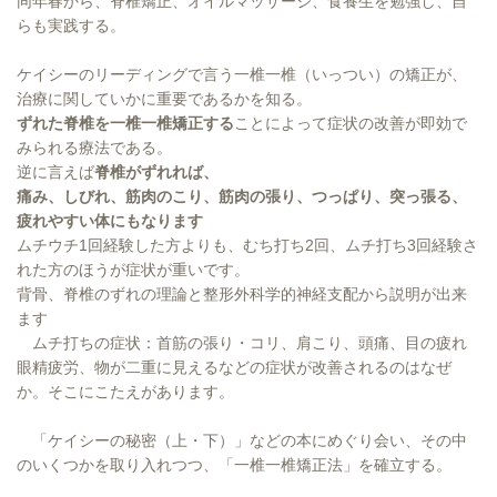
同年春から、脊椎矯正、オイルマッサージ、食養生を勉強し、自
らも実践する。
ケイシーのリーディングで言う一椎一椎（いっつい）の矯正が、
治療に関していかに重要であるかを知る。
ずれた脊椎を一椎一椎矯正する
ことによって症状の改善が即効で
みられる療法である。
逆に言えば
脊椎がずれれば、
痛み、しびれ、筋肉のこり、筋肉の張り、つっぱり、突っ張る、
疲れやすい体にもなります
ムチウチ1回経験した方よりも、むち打ち2回、ムチ打ち3回経験さ
れた方のほうが症状が重いです。
背骨、脊椎のずれの理論と整形外科学的神経支配から説明が出来
ます
ムチ打ちの症状：首筋の張り・コリ、肩こり、頭痛、目の疲れ
眼精疲労、物が二重に見えるなどの症状が改善されるのはなぜ
か。そこにこたえがあります。
「ケイシーの秘密（上・下）」などの本にめぐり会い、その中
のいくつかを取り入れつつ、「一椎一椎矯正法」を確立する。