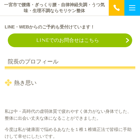
一宮市で腰痛・ぎっくり腰・自律神経失調・うつ気
味・生理不調ならモリケン整体
L
INE・WEB
からのご予約も受付けています！
LINEでのお問合せはこちら
院長のプロフィール
熱き思い
私は中・高時代の虚弱体質で疲れやすく体力がない身体でした、
整体に出会い丈夫な体になることができました。
今度は私が健康面で悩めるあなたを１椎１椎矯正法で皆様に手助
けして幸せにしたいです。