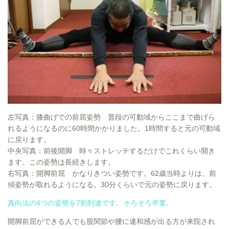
左写真：膝曲げでの前屈姿勢 普段の可動域からここまで曲げら
れるようになるのに60時間かかりました。1時間すると元の可動域
に戻ります。
中央写真：前後開脚 時々ストレッチするだけでこれくらい開き
ます。この姿勢は長続きします。
右写真：開脚前屈 かなりきつい姿勢です。62歳当時よりは、前
傾姿勢が取れるようになる。30分くらいで元の姿勢に戻ります。
真向法の4つの姿勢を7割到達です。そろそろ卒業。
開脚前屈ができる人でも股関節や腰に違和感が出る方が来院され