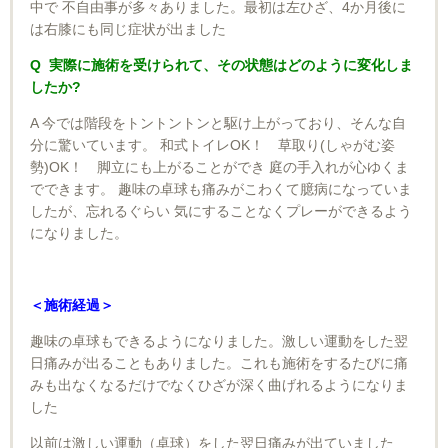
中で 不自由事が多々ありました。最初は左ひざ、4か月後に
は右膝にも同じ症状が出ました
Q 実際に施術を受けられて、その状態はどのように変化しま
したか?
A 今では階段をトントントンと駆け上がっており、そんな自
分に驚いています。 和式トイレOK！ 草取り(しゃがむ姿
勢)OK！ 脚立にも上がることができ 庭の手入れが心ゆくま
でできます。 趣味の卓球も痛みがこわくて臆病になっていま
したが、忘れるぐらい 気にすることなくプレーができるよう
になりました。
＜施術経過＞
趣味の卓球もできるようになりました。激しい運動をした翌
日痛みが出ることもありました。これも施術をするたびに痛
みも出なくなるだけでなくひざが深く曲げれるようになりま
した
以前は激しい運動（卓球）をした翌日痛みが出ていました