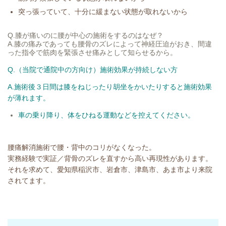
突っ張っていて、十分に緩まない状態が取れないから
Q.膝が痛いのに腰が中心の施術をするのはなぜ？
A.膝の痛みであっても腰骨のズレによって神経圧迫がおき、間違
った指令で筋肉を緊張させ痛みとして知らせるから。
Q.（当院で通院中の方向け）施術効果が持続しない方
A.施術後３日間は膝をねじったり胡坐をかいたりすると施術効果
が薄れます。
車の乗り降り、
体をひねる運動などを控えてください。
腰痛解消施術で腰・背中のコリがなくなった。
実務経験で実証／背骨のズレを直すから高い再現性があります。
それを求めて、愛知県稲沢市、岩倉市、津島市、あま市より来院
されてます。