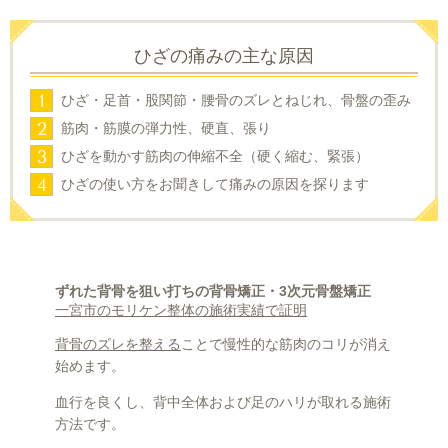
ひざの痛みの主な原因
1
ひざ・足首・股関節・腰骨のズレとねじれ、骨盤の歪み
2
筋肉・筋膜の弾力性、硬直、張り
3
ひざを動かす筋肉の伸縮不全（硬く縮む、緊張）
4
ひざの使い方をお聞きして痛みの原因を探ります
ずれた背骨を狙い打ちの背骨矯正・
3
次元骨盤矯正
一宮市のモリケン整体の施術実績で証明
背骨のズレを整える
ことで慢性的な筋肉のコリが消え
始めます。
血行を良くし、背中全体および足のハリが取れる施術
方法です。