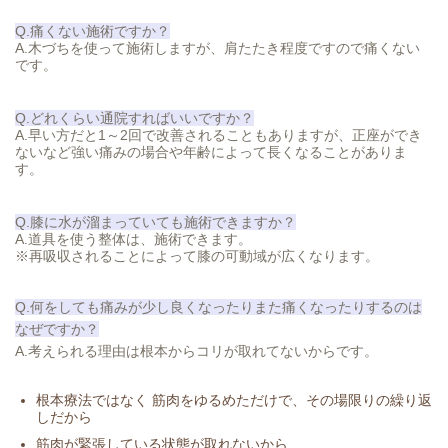
Q.
痛くない施術ですか？
A.木づちを使って施術しますが、肩たたき程度ですので痛くない
です。
Q.どれくらい通院すればいいですか？
A.早い方だと1～2回で改善されることもありますが、正座ができ
ないなど強い痛みの場合や年齢によって長くなることがありま
す。
Q.膝に水が溜まっていても施術できますか？
A.道具を使う整体は、施術できます。
※再吸収されることによって膝の可動域が広くなります。
Q.何をしても痛みが少し良くなったりまた痛くなったりするのは
なぜですか？
A.考えられる理由は根本からコリが取れてないからです。
根本療法ではなく 筋肉をゆるめただけで、その場限りの繰り返
しだから
筋肉が緊張している状態が取れないから